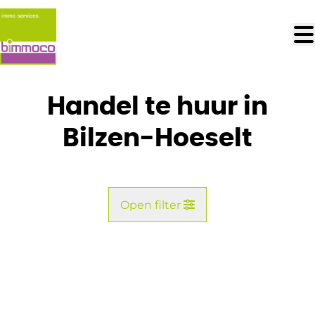
Ga naar hoofdinhoud
Handel te huur in
Bilzen-Hoeselt
Open filter
Gemeente
Bilzen (3740)
Remove
Kaartweergave