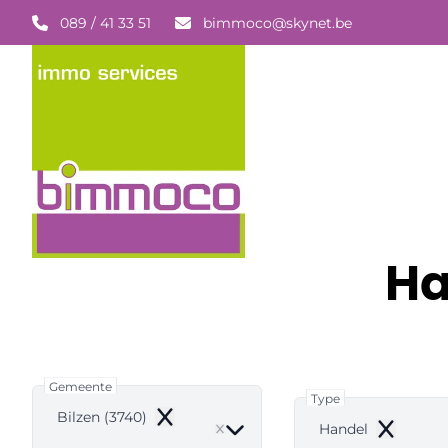
Ga naar hoofdinhoud
089 / 41 33 51
bimmoco@skynet.be
Ha
Gemeente
Type
Bilzen (3740)
Remove
Handel
Remove