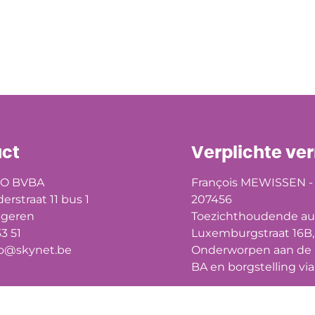
ct
Verplichte ve
O BVBA
François MEWISSEN - 
derstraat 11 bus 1
207456
ngeren
Toezichthoudende aut
33 51
Luxemburgstraat 16B,
@skynet.be
Onderworpen aan de
BA en borgstelling v