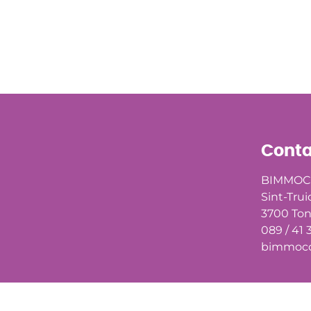
Conta
BIMMOC
Sint-Trui
3700 To
089 / 41 
bimmoco