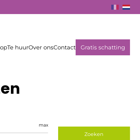
oop
Te huur
Over ons
Contact
Gratis schatting
zen
max
Zoeken