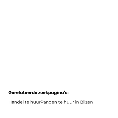
Genutstraat 22 / 1, 3740 Bilzen
(ref.
1815
)
€ 750
82
m²
Gerelateerde zoekpagina's
:
Handel te huur
Panden te huur in Bilzen