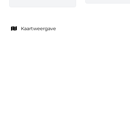
Kaartweergave
handel-kantoor-opbrengst