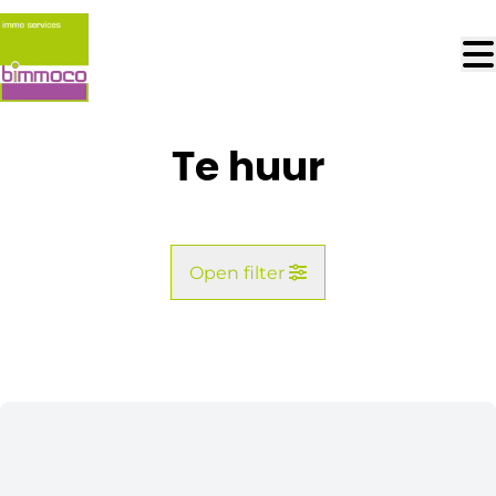
Ga naar hoofdinhoud
Te huur
Open filter
Gemeente
Lijstweergave
Type
Zoekopdracht
Sorteer op