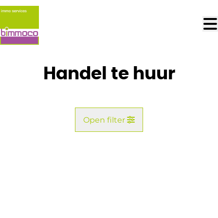
Ga naar hoofdinhoud
Handel te huur
Open filter
Gemeente
Kaartweergave
Type
Handel
Remove
Zoekopdracht
Sorteer op