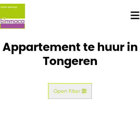
Ga naar hoofdinhoud
Appartement te huur in
Tongeren
Open filter
Gemeente
Tongeren (3700)
Remove
Kaartweergave