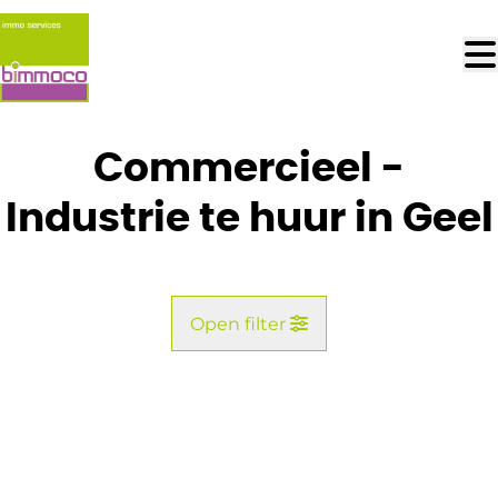
Ga naar hoofdinhoud
Commercieel -
Industrie te huur in Geel
Open filter
Gemeente
Geel (2440)
Remove
Kaartweergave