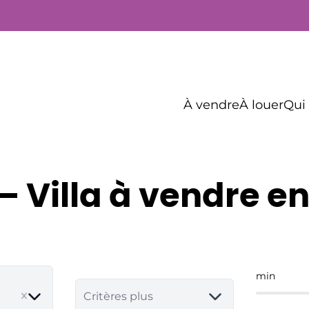
À vendre
À louer
Qui
– Villa à vendre en
min
move
Critères plus