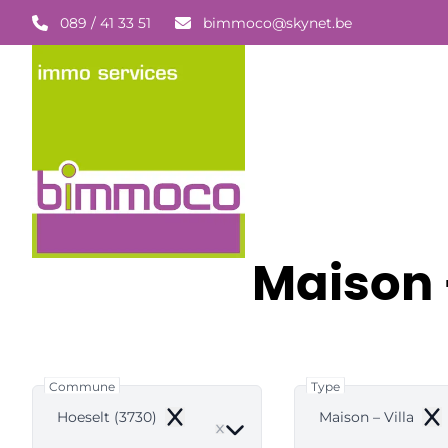
Aller au contenu principal
089 / 41 33 51
bimmoco@skynet.be
Maison 
Commune
Type
Hoeselt (3730)
Maison – Villa
Remove
Re