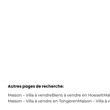
Hoogstraat 56, 3730 Hoeselt
(ref.
1788
)
€ 188.000
2
1
1
Autres pages de recherche
:
Maison – Villa à vendre
Biens à vendre en Hoeselt
Mai
Maison – Villa à vendre en Tongeren
Maison – Villa 