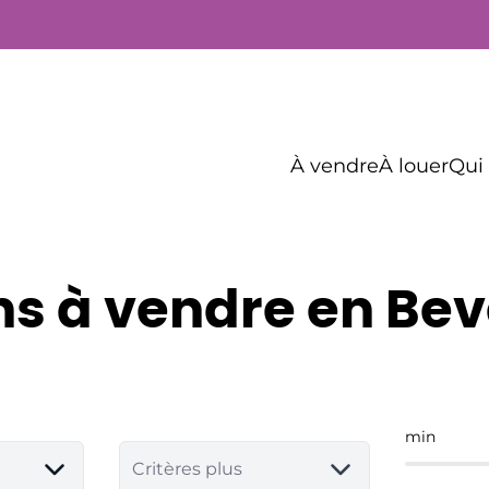
À vendre
À louer
Qui
ns à vendre en Bev
min
Critères plus