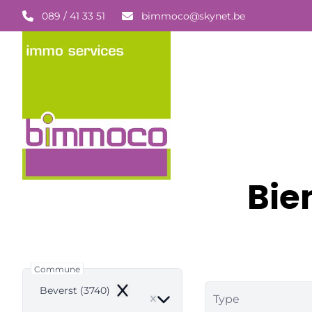
Aller au contenu principal
089 / 41 33 51
bimmoco@skynet.be
Bie
Commune
Beverst (3740)
Remove
Type