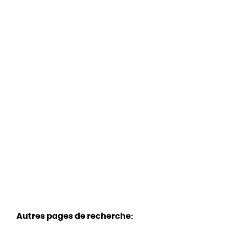
Maison
3740 Beverst
(ref.
1691
)
Vendu
3
1
1
Autres pages de recherche
: