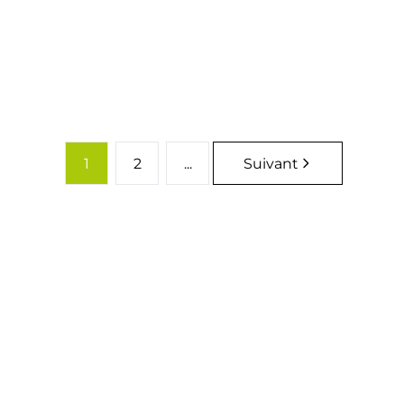
Loué
3
1
1
2
...
Suivant