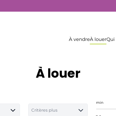
À vendre
À louer
Qui
À louer
min
Critères plus