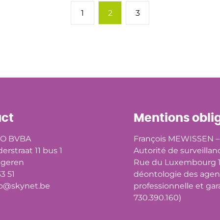
1
2
3
ct
Mentions obli
O BVBA
François MEWISSEN – 
derstraat 11 bus 1
Autorité de surveillan
ngeren
Rue du Luxembourg 16
33 51
déontologie des agen
@skynet.be
professionnelle et gar
730.390.160)