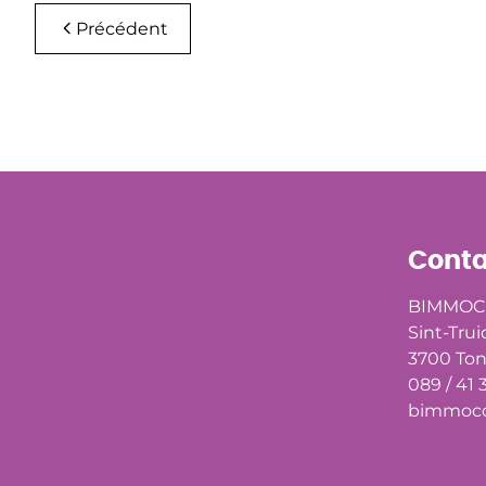
Précédent
Conta
BIMMOC
Sint-Trui
3700 To
089 / 41 
bimmoco