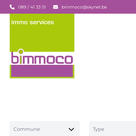
Aller au contenu principal
089 / 41 33 51
bimmoco@skynet.be
Commune
Type